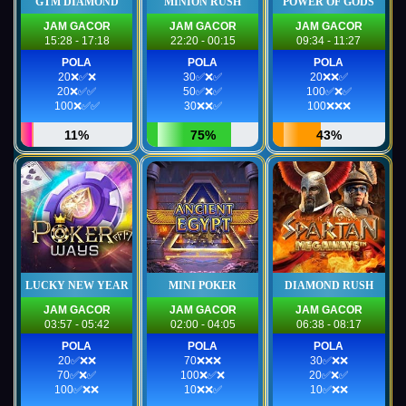
GTM DIAMOND
MINION RUSH
POWER OF GODS
JAM GACOR
JAM GACOR
JAM GACOR
15:28 - 17:18
22:20 - 00:15
09:34 - 11:27
POLA
POLA
POLA
20❌✅❌
30✅❌✅
20❌❌✅
20❌✅✅
50✅❌✅
100✅❌✅
100❌✅✅
30❌❌✅
100❌❌❌
11%
75%
43%
LUCKY NEW YEAR
MINI POKER
DIAMOND RUSH
JAM GACOR
JAM GACOR
JAM GACOR
03:57 - 05:42
02:00 - 04:05
06:38 - 08:17
POLA
POLA
POLA
20✅❌❌
70❌❌❌
30✅❌❌
70✅❌✅
100❌✅❌
20✅❌✅
100✅❌❌
10❌❌✅
10✅❌❌