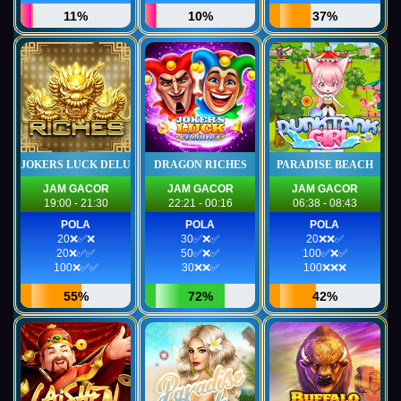
11%
10%
37%
JOKERS LUCK DELUXE
DRAGON RICHES
PARADISE BEACH
JAM GACOR
JAM GACOR
JAM GACOR
19:00 - 21:30
22:21 - 00:16
06:38 - 08:43
POLA
POLA
POLA
20❌✅❌
30✅❌✅
20❌❌✅
20❌✅✅
50✅❌✅
100✅❌✅
100❌✅✅
30❌❌✅
100❌❌❌
55%
72%
42%