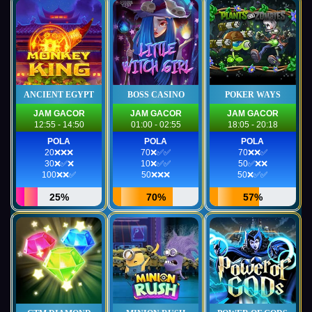
ANCIENT EGYPT
BOSS CASINO
POKER WAYS
JAM GACOR
JAM GACOR
JAM GACOR
12:55 - 14:50
01:00 - 02:55
18:05 - 20:18
POLA
POLA
POLA
20❌❌❌
70❌✅✅
70❌❌✅
30❌✅❌
10❌✅✅
50✅❌❌
100❌❌✅
50❌❌❌
50❌✅✅
25%
70%
57%