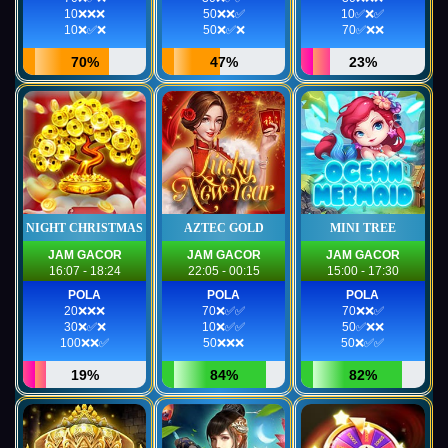
10❌❌❌
50❌❌✅
10✅❌✅
10❌✅❌
50❌✅❌
70✅❌❌
70%
47%
23%
NIGHT CHRISTMAS
AZTEC GOLD
MINI TREE
JAM GACOR
JAM GACOR
JAM GACOR
16:07 - 18:24
22:05 - 00:15
15:00 - 17:30
POLA
POLA
POLA
20❌❌❌
70❌✅✅
70❌❌✅
30❌✅❌
10❌✅✅
50✅❌❌
100❌❌✅
50❌❌❌
50❌✅✅
19%
84%
82%