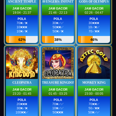
ANCIENT TEMPLE
AVENGERS: INFINITY WAR
GODS OF OLYMPUS
JAM GACOR
JAM GACOR
JAM GACOR
19:04 - 21:37
21:46 - 22:13
02:26 - 04:47
POLA
POLA
POLA
70❌✅❌
30❌✅✅
30❌❌❌
10❌❌❌
50❌❌✅
10✅❌✅
10❌✅❌
50❌✅❌
70✅❌❌
62%
38%
46%
CLEOPATRA
TREASURE KINGDOM
MONKEY KING
JAM GACOR
JAM GACOR
JAM GACOR
23:20 - 01:45
01:45 - 03:25
23:00 - 00:05
POLA
POLA
POLA
20❌❌❌
70❌✅✅
70❌❌✅
30❌✅❌
10❌✅✅
50✅❌❌
100❌❌✅
50❌❌❌
50❌✅✅